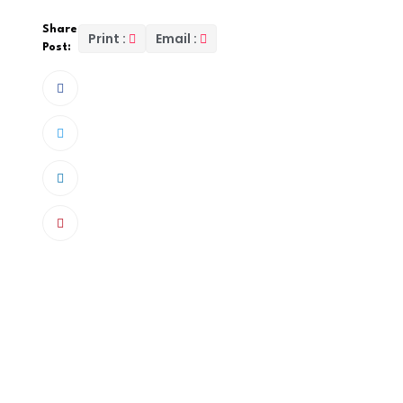
Share
Print :
Email :
Post:
Dans la nuit de samedi à dimanche, l’hôtel Riu
été la cible d’une attaque à main armée. Selo
malfaiteurs ont réussi à emporter 12 100 000 
Une vingtaine de malfaiteurs, armés de fusils de
principale était la réception où ils ont récupéré
d’utiliser un bus de l’hôtel, mais ont été inter
Au moment de leur confrontation avec les force
mais les gendarmes ont riposté, contraignant l
l’hôtel. Malgré le bouclage de l’établissement
s’échapper en coupant les fils barbelés et en s