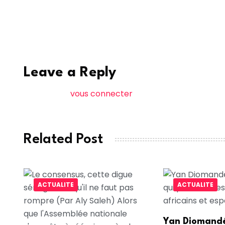
Aucune blessure n’a été signalée parmi le perso
malfaiteurs ont réussi à s’enfuir, laissant der
pour faire la lumière sur cette attaque audaci
Leave a Reply
Vous devez
vous connecter
pour publier un comme
Related Post
ACTUALITE
ACTUALITE
Yan Diomandé