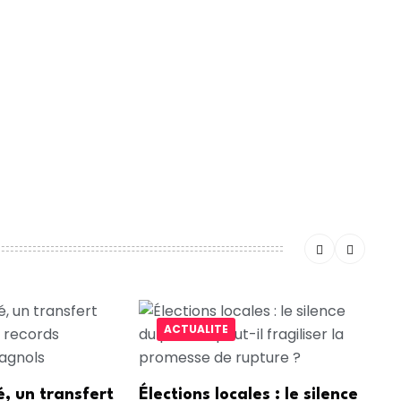
nnel de l’hôtel ou les forces de l’ordre. Les
rière eux leur matériel. Une enquête a été ouverte
euse.
ntaire.
ACTUALITE
, un transfert
Élections locales : le silence