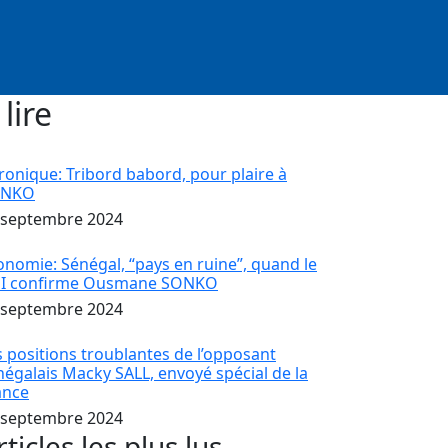
 lire
ronique: Tribord babord, pour plaire à
ONKO
 septembre 2024
onomie: Sénégal, “pays en ruine”, quand le
I confirme Ousmane SONKO
 septembre 2024
s positions troublantes de l’opposant
négalais Macky SALL, envoyé spécial de la
ance
 septembre 2024
rticles les plus lus