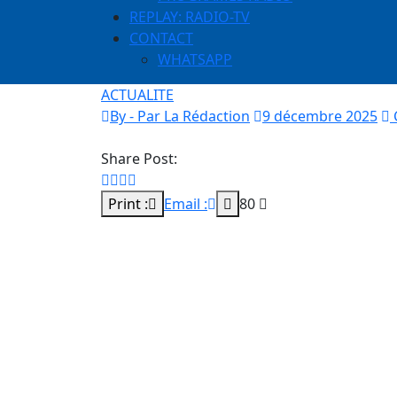
REPLAY: RADIO-TV
CONTACT
WHATSAPP
ACTUALITE
By - Par La Rédaction
9 décembre 2025
Share Post:
Print :
Email :
80
PLAN D’ÉQUIPEMENT DE LA GENDARMERI
MarsÉ DE 69 MILLIARDS QUI ÉCLABOUSSE
Homme d’affaires cité dans de nombreux do
Président Macky Sall, est dans de beaux dr
Financier qui est sur les traces d’un con
799 873 755 F CFA. Révélations exclusives 
Le célèbre homme d’affaires Thierno Bâ a pa