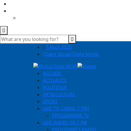
7 Août 2026
Dark Mode
Light Mode
ACCUEIL
ACTUALITE
POLITIQUE
ART&CULTURE
SPORT
LIVE TV: CANAL 7 TNT
PROGRAMME TV
LIVE RADIO: 90.7 FM
PROGRAMES RADIO