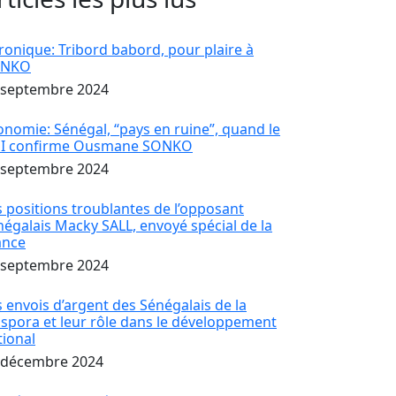
ronique: Tribord babord, pour plaire à
ONKO
 septembre 2024
onomie: Sénégal, “pays en ruine”, quand le
I confirme Ousmane SONKO
 septembre 2024
s positions troublantes de l’opposant
négalais Macky SALL, envoyé spécial de la
ance
 septembre 2024
s envois d’argent des Sénégalais de la
aspora et leur rôle dans le développement
tional
 décembre 2024