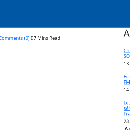
A
Comments (0)
7 Mins Read
Ch
S
13
E NATIONALE
–
RÉVÉLATIONS EXCLUSIVES SUR LE
Ec
 THIERNO BA
FM
14
ssiers foirés, Thierno Bâ, proche de l’ancien
aps. En effet, il est dans le collimateur du Parquet
Le
trat nébuleux d’armement d’un montant total de 68
sé
Fr
de Solo Quotidien !
23
ssé, samedi dernier, une nuit mouvementée à l’AIBD.
A