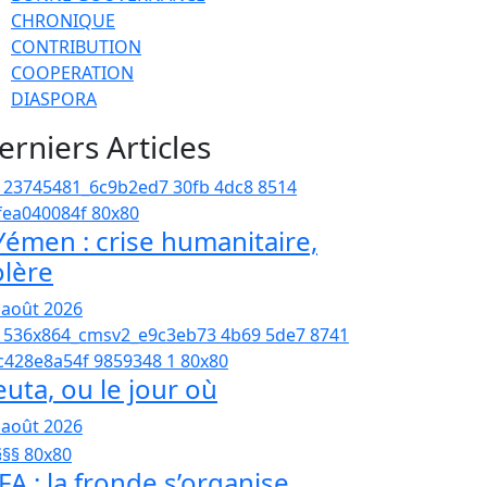
CHRONIQUE
CONTRIBUTION
COOPERATION
DIASPORA
erniers Articles
émen : crise humanitaire,
olère
 août 2026
euta, ou le jour où
 août 2026
FA : la fronde s’organise