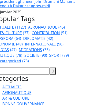
 président ghanéen John Dramani Mahama
tendu à Dakar cet après-midi
 janvier 2025
opular Tags
TUALITE
(1127)
AERONAUTIQUE
(45)
T& CULTURE
(37)
CONTRIBUTION
(51)
ASPORA
(64)
DIPLOMATIE
(42)
ONOMIE
(49)
INTERNATIONALE
(98)
DIAS
(47)
MIGRATIONS
(33)
LITIQUE
(78)
SOCIETE
(90)
SPORT
(79)
categorized
(73)
ategories
ACTUALITE
AERONAUTIQUE
ART& CULTURE
BONNE GOUVERNANCE