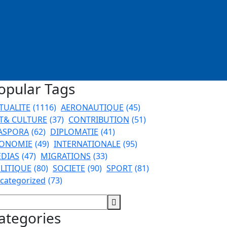
opular Tags
TUALITE
(1116)
AERONAUTIQUE
(45)
T& CULTURE
(37)
CONTRIBUTION
(51)
ASPORA
(62)
DIPLOMATIE
(41)
ONOMIE
(49)
INTERNATIONALE
(95)
DIAS
(47)
MIGRATIONS
(33)
LITIQUE
(80)
SOCIETE
(90)
SPORT
(81)
categorized
(73)
ategories