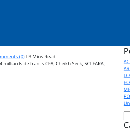
P
mments (0)
3 Mins Read
AC
AR
DI
EC
ME
PO
Un
d bruit. Comme annoncé en exclusivité par SOLO
ec notamment le cas Sidy Diagne, Big Manitou du Excaf
(ndlr : virement suspect de plusieurs milliards de
C
minelles a été saisie par un référé de la cour des