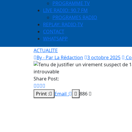
PROGRAMME TV
LIVE RADIO: 90.7 FM
PROGRAMES RADIO
REPLAY: RADIO-TV
CONTACT
WHATSAPP
ACTUALITE
By - Par La Rédaction
3 octobre 2025
Co
Share Post:
Print :
Email :
886
C’est un dossier explosif qui va faire gran
Quotidien, il y’a de cela plusieurs jours av
, convoqué dans le cadre de la même affaire 
nos sous), la Division des Investigations Cri