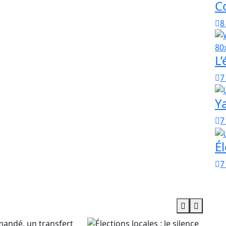
C
oup d’irrégularités. Les sociétés en cause n’ont pas
a relation entre elles et l’état en qualité de
8
s lors des missions de vérification de la cour des
e. Autrement dit il n’y a aucun lien juridique qui
 comptes a découvert également que le fondement
L’
n plus démontré. Manque de justification
7
idique en plus d’une absence de lien contractuel
sortes de manipulations et d’opérations douteuses ou
Y
omptes, il existe d’ailleurs des risques que cette
nnes en cause pour détourner les deniers publics.
7
as dire ce nouveau scandale- n’a pas fini de révéler
elques placards.
Él
7
 commentaire.