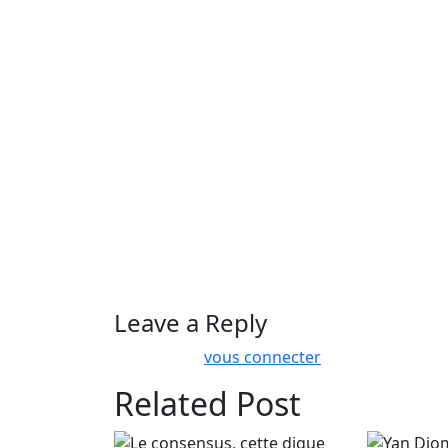
La Cour des Comptes a été alertée par beauc
pu, pour la plupart d’entre elles prouver que l
substituant est réelle. Les documents fourni
comptes n’attestent aucune relation de ce typ
aurait permis ces opérations. La cour des
économique de cette opération n’est pas no
économique et absence de soubassement jur
avec l’état. Donc la porte ouverte à toutes 
même carrément illégales. Pour la cour des c
opération puisse être utilisée par les perso
Comme quoi cette nouvelle affaire -pour ne p
des cafards ou des cadavres cachés dans qu
Leave a Reply
Vous devez
vous connecter
pour publier un
Related Post