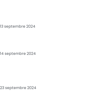
Chronique: Tribord babord, pour plaire à
SONKO
13 septembre 2024
Economie: Sénégal, “pays en ruine”, quand
le FMI confirme Ousmane SONKO
14 septembre 2024
Les positions troublantes de l’opposant
sénégalais Macky SALL, envoyé spécial de
la France
23 septembre 2024
Les envois d’argent des Sénégalais de la