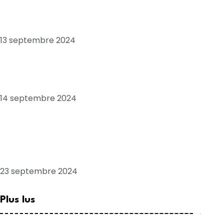
Chronique: Tribord babord, pour plaire à
SONKO
13 septembre 2024
Economie: Sénégal, “pays en ruine”, quand
le FMI confirme Ousmane SONKO
14 septembre 2024
Les positions troublantes de l’opposant
sénégalais Macky SALL, envoyé spécial de
la France
23 septembre 2024
Plus lus