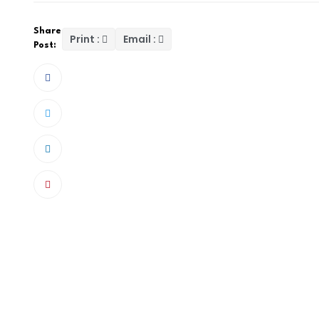
Share
Print :
Email :
Post:
Ils seront 24 ministres à travailler aux côté
œuvre des programmes et projets de l’État 
de concrétisation de la Vision 2050. Avec ce
Bassirou Ndiaye Faye, on note de nouveaux m
Cissé, Amadou Ba et Déthié Fall. Mais aussi, 
Tine, ancien ministre de l’Intérieur, de l’anci
Mountaga Diao, ancien ministre de la Culture.
1. Madame Yacine Fall, ministre de la Justice
2. Monsieur Birame Souleye Diop, ministre de 
3. Monsieur Cheikh Niang, ministre de l’Intégr
Sénégalais de l’extérieur