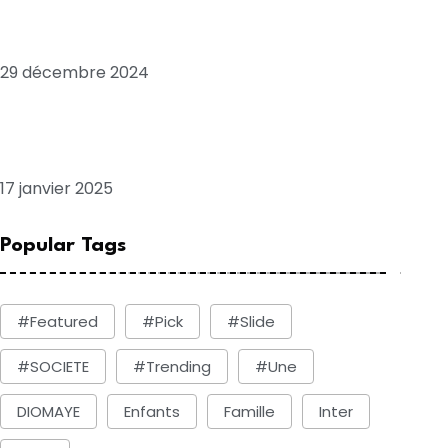
diaspora et leur rôle dans le
développement national
29 décembre 2024
Le président ghanéen John Dramani
Mahama attendu à Dakar cet après-midi
17 janvier 2025
Popular Tags
#Featured
#Pick
#Slide
#SOCIETE
#Trending
#une
DIOMAYE
Enfants
Famille
Inter