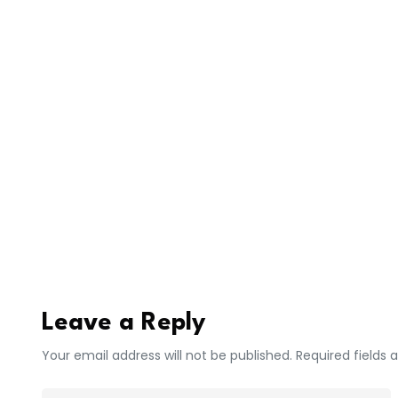
19. Monsieur Cyril Ndiaye Diop, ministre de l’
20. Madame Fatou Diouf, ministre des Pêches
21. Monsieur Olivier Boucal, ministre de la Fon
public
22. Madame Khady Diène Gaye, ministre de la
23. Monsieur Alioune Dionne, ministre de la Mic
Monsieur Déthié Fall, ministre des Infrastructu
24. Monsieur Amadou Ba, ministre de la Culture
Leave a Reply
Your email address will not be published. Required fields