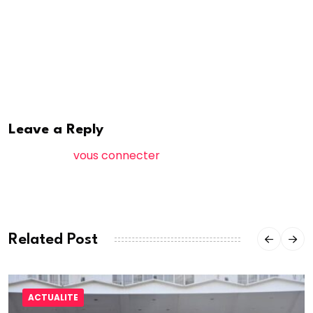
L’enquête se poursuit : deux informations judiciaires
ont été ouvertes et confiées aux juges des premier et
troisième cabinets financiers, souligne Libération.
seneweb
Leave a Reply
Vous devez
vous connecter
pour publier un
commentaire.
Related Post
ACTUALITE