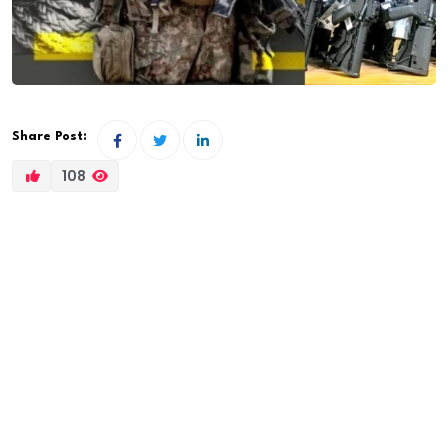
Share Post:
108
Selon les informations de Libération, l’affaire du Marsé
d’armement de 45 milliards de francs CFA, déjà
entachée de soupçons, connaît un nouveau
rebondissement. Trois personnes – A. Loum, M. Seck
et M.W. Sy – ont été arrêtées par la Division des
investigations criminelles (Dic) et présentées au Pool
judiciaire financier (Pjf) après 48 heures de garde à
vue.