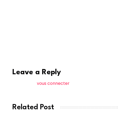
Lors de leur audition, plusieurs accusés ont ten
signe à Faye mais juré ne pas savoir que le ca
ordinateur sans imaginer son usage frauduleux
qu’il ignorait le contenu de la malle mais qu’
n’avait pas de permis.
dakaractu
Leave a Reply
Vous devez
vous connecter
pour publier un comme
Related Post