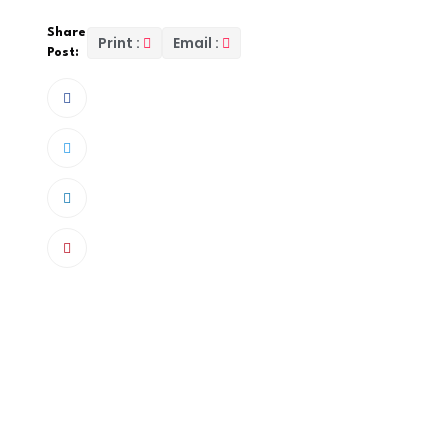
Share
Print :
Email :
Post:
Une véritable mafia s’était installée au cœ
Selon les révélations explosives du quotidien
L
receleur bien implanté sur le Marsé noir, ont 
Criminelles (Dic) après des mois de manque
Le carton qui a tout fait basculer
Tout est parti d’un inventaire quotidien initié 
récurrente de produits coûteux. L’alerte a été
disparition d’un carton de 378 boîtes d’Amlo
surveillance ont alors parlé : Jean Paul Françoi
signe à son collègue Léon Mbar Faye, expéditeur,