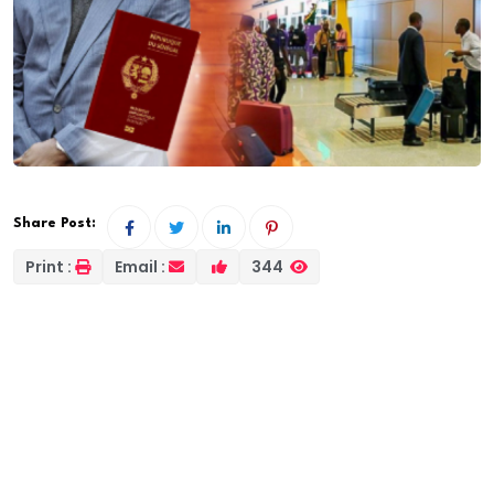
Share Post:
Print :
Email :
344
L’ex greffier, viré pour avoir ouvert
frauduleusement des scellés entre autres
incartades, reconverti journaliste, cité dans un
scandale de plusieurs milliards de nos francs, est
activement recherché. En effet, Madiambal
Diagne, puisqu’il s’agit de lui, qui devait déférer