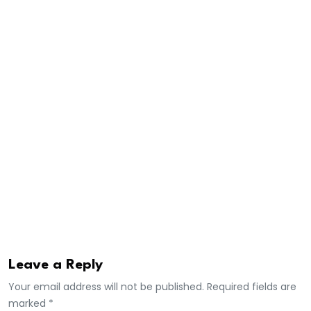
procès-verbaux . C’est donc au tour d’Aïssatou Diop
Fall de répondre à l’interrogatoire des policiers.
Et selon des sources judiciaires, ADF, « risque gros car
elle est tenue d’apporter des justificatifs de ses
allégations ».
Elle est poursuivie pour diffamation, dénonciation
calomnieuse, injures publiques, entre autres
infractions.
Affaire à suivre…
Leave a Reply
Your email address will not be published. Required fields are
marked *