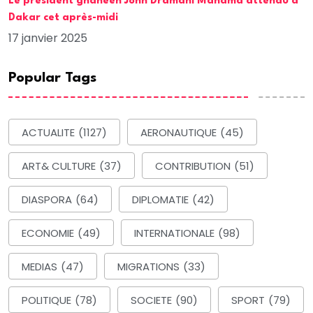
Le président ghanéen John Dramani Mahama attendu à
Dakar cet après-midi
17 janvier 2025
Popular Tags
ACTUALITE
(1127)
AERONAUTIQUE
(45)
ART& CULTURE
(37)
CONTRIBUTION
(51)
DIASPORA
(64)
DIPLOMATIE
(42)
ECONOMIE
(49)
INTERNATIONALE
(98)
MEDIAS
(47)
MIGRATIONS
(33)
POLITIQUE
(78)
SOCIETE
(90)
SPORT
(79)