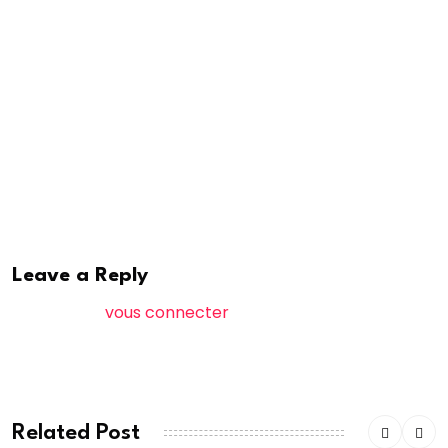
francs.
Malgré les négociations en cours entre ses avocats
et la douane il reste en prison. Car la loi douanière
oblige le juge à garder le fraudeur ou contrevenant
en prison tant qu’il n’a pas payé les droits de douane
et l’amende qui lui est infligée par les gabelous.
Affaire à suivre…
Leave a Reply
Vous devez
vous connecter
pour publier un
commentaire.
Related Post