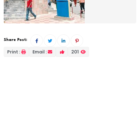
Share Post:
Print :
Email :
201
Depuis plusieurs jours, des particuliers et des
fonctionnaires alertent sur un piratage des systèmes
informatiques de la DGID. Mais, jusqu’aujourd’hui rien
que des bribes d’informations ne fusent du ministère
du budget et des finances mais aussi et surtout de la
Direction des Impôts et des Domaines sous nos cieux.
Or, ce piratage verrouillé , porte un préjudice énorme
à notre économie. Comment un service aussi
stratégique que la direction des impôts a-t-il pu être