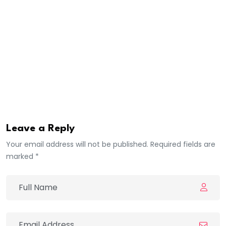
des serveurs pour limiter les dégâts, ce qui a entraîné
le retour temporaire à des méthodes manuelles pour
certaines fonctions administratives.
Aux dernières nouvelles , les auteurs de l’attaque, qui
exigent une rançon, ont été formellement identifiés .
Affaire à suivre…
Leave a Reply
Your email address will not be published. Required fields are
marked *