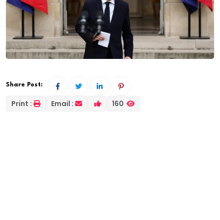
Share Post:
Print :
Email :
160
Fronde des anciens Premiers ministres. Après
Gabriel Attal qui a dit “ne plus comprendre” les
décisions du président, Édouard Philippe est allé
encore plus loin, affirmant que le chef de l’État
“s’honorerait” à quitter le pouvoir.
Une ultime tentative de rabibochage au sein du “socle