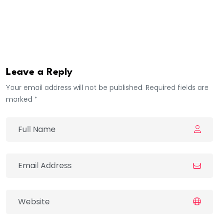
informations du Monde. L’objectif est de
“proposer un
chemin face à cette situation de blocage”,
a expliqué
Manuel Bompard.
Leave a Reply
Your email address will not be published. Required fields are
marked *