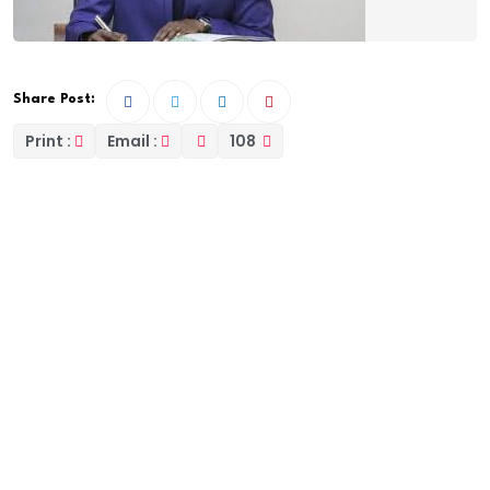
Share Post:
Print :
Email :
108
Le Gouvernement du Sénégal a formellement
démenti les rumeurs concernant une prétendue
intention de réduire les salaires et les pensions des
agents de la Fonction publique. Ces allégations ont
été diffusées dans un document intitulé “Déclaration
du Secrétariat du Comité Central” du Parti de
l’Indépendance et du Travail (PIT), daté du 27
septembre 2024.
Le document en question cite des extraits de discours