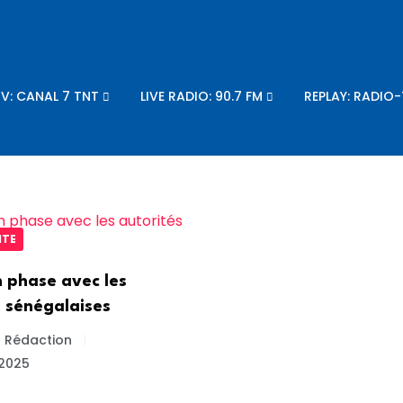
TV: CANAL 7 TNT
LIVE RADIO: 90.7 FM
REPLAY: RADIO
ITE
n phase avec les
s sénégalaises
a Rédaction
 2025