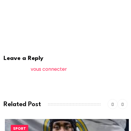
? Ce serait un symbole fort de coopération, alliant
sport, diplomatie et développement économique.
Je vous remercie de votre attention, Monsieur le
Président. »
Leave a Reply
Vous devez
vous connecter
pour publier un
commentaire.
Related Post
SPORT