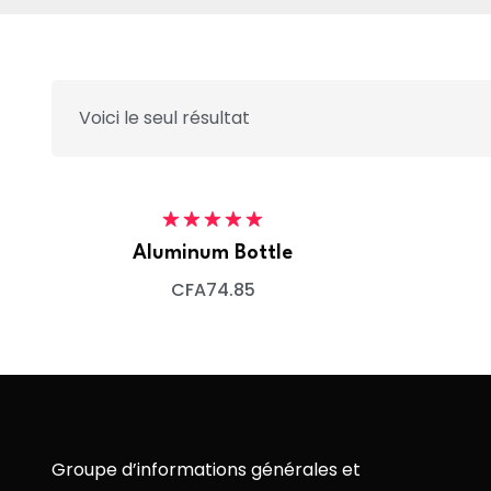
Voici le seul résultat
Note
5.00
Aluminum Bottle
sur 5
CFA
74.85
Groupe d’informations générales et