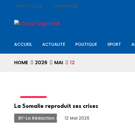
6 AOÛT 2026
LIGHT MODE
ACCUEIL
ACTUALITE
POLITIQUE
SPORT
A
HOME
2026
MAI
12
ACTUALITE
La Somalie reproduit ses crises
BY-La Rédaction
12 Mai 2026