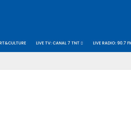
RT&CULTURE
LIVE TV: CANAL 7 TNT
LIVE RADIO: 90.7 F