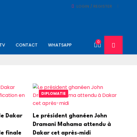
LOGIN / REGISTER
0
-TV
CONTACT
WHATSAPP
DIPLOMATIE
de Dakar
Le président ghanéen John
Dramani Mahama attendu à
e finale
Dakar cet après-midi