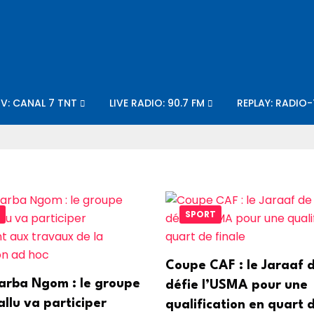
TV: CANAL 7 TNT
LIVE RADIO: 90.7 FM
REPLAY: RADIO
SPORT
Coupe CAF : le Jaraaf 
Farba Ngom : le groupe
défie l’USMA pour une
llu va participer
qualification en quart d