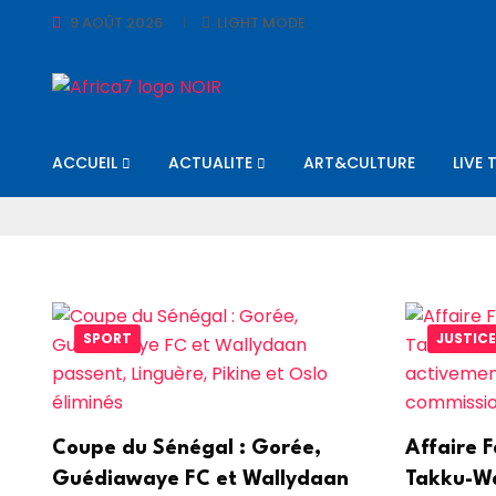
9 AOÛT 2026
LIGHT MODE
ACCUEIL
ACTUALITE
ART&CULTURE
LIVE 
SPORT
JUSTICE
Coupe du Sénégal : Gorée,
Affaire 
Guédiawaye FC et Wallydaan
Takku-Wa