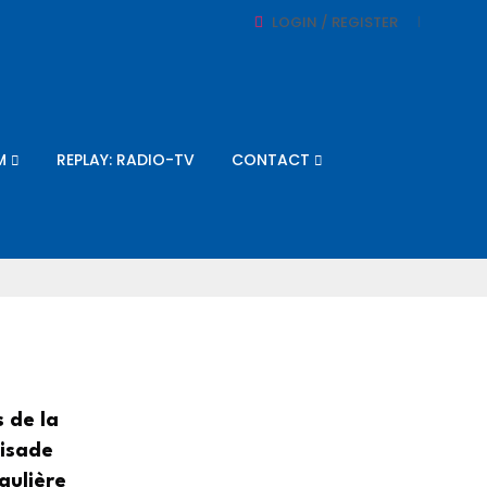
LOGIN / REGISTER
M
REPLAY: RADIO-TV
CONTACT
 de la
oisade
gulière