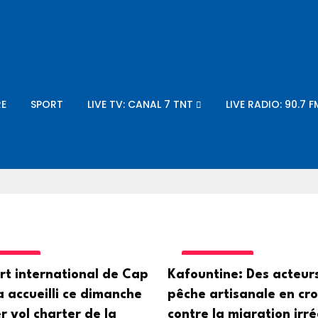
E
SPORT
LIVE TV: CANAL 7 TNT
LIVE RADIO: 90.7 F
UTIQUE
MIGRATIONS
rt international de Cap
Kafountine: Des acteurs
a accueilli ce dimanche
pêche artisanale en cr
r vol charter de la
contre la migration irré