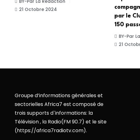
BY-Par La Rédaction
compagni
21 Octobre 2024
par le C
150 pass
BY-Par L
21 Octob
Groupe d’informations générales et
sectorielles Africa7 est composé de
trois supports d`informations: la
Télévision , la Radio(FM 90.7) et le site
(https://africa7radiotv.com).