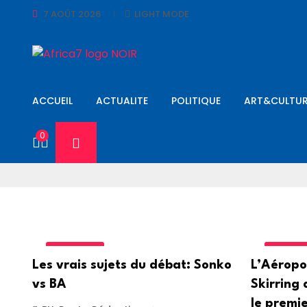
7 AOÛT 2026
LIGHT MODE
ACCUEIL
ACTUALITE
POLITIQUE
ART&CULTUR
0
POLITIQUE
AERONA
Les vrais sujets du débat: Sonko
L’Aéropo
vs BA
Skirring 
le premie